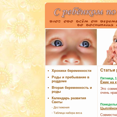
Статьи 
Хроники беременности
Роды и пребывание в
Пятница, 1
роддоме
Ёжик на 
Вторая беременность и
Это совме
роды
очень нра
Календарь развития
Светы
Понедельни
- Достижения
Цыплёнок
- Таблица набора веса
Совместна