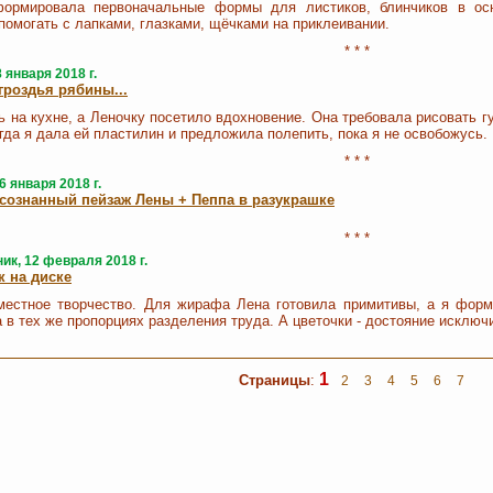
формировала первоначальные формы для листиков, блинчиков в ос
помогать с лапками, глазками, щёчками на приклеивании.
* * *
8 января 2018 г.
гроздья рябины...
ь на кухне, а Леночку посетило вдохновение. Она требовала рисовать г
огда я дала ей пластилин и предложила полепить, пока я не освобожусь.
* * *
6 января 2018 г.
сознанный пейзаж Лены + Пеппа в разукрашке
* * *
к, 12 февраля 2018 г.
 на диске
местное творчество. Для жирафа Лена готовила примитивы, а я фор
 в тех же пропорциях разделения труда. А цветочки - достояние исключ
1
Страницы
:
2
3
4
5
6
7