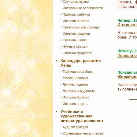
- Случаи из жизни
шарики, 
пыталась 
- Интересные особенности
- Прикорм ребёнка
Четверг, 1
- История болезни
И только 
- Свето-русский словарь
Я возилас
- Светины поделки
обед. И т
- Светина школа
- Нужные ссылки
Пятница, 2
- Светина мудрость
Первый о
Календарь развития
Лены
- Таблица веса Лены
Понедельни
Жирафчик
- Умелки Леночки
Наше сов
- Ленины поделки
выполнена
- Леночкина мудрость
- История болезни
- История спорта
Учебники и
художественная
литература дошколят
- Худ. литература
- Обучающие книги и тесты