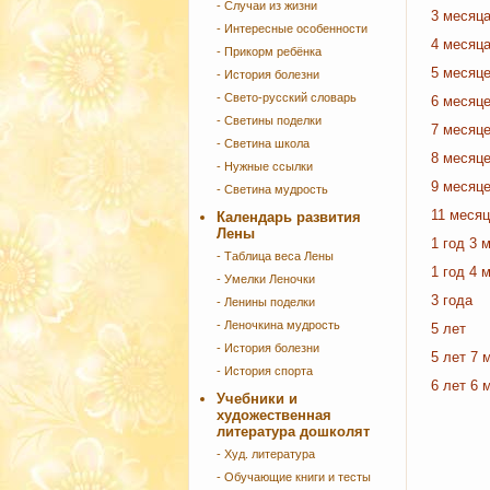
- Случаи из жизни
3 месяц
- Интересные особенности
4 месяц
- Прикорм ребёнка
5 месяц
- История болезни
- Свето-русский словарь
6 месяц
- Светины поделки
7 месяц
- Светина школа
8 месяц
- Нужные ссылки
9 месяц
- Светина мудрость
11 меся
Календарь развития
Лены
1 год 3 
- Таблица веса Лены
1 год 4 
- Умелки Леночки
3 года
- Ленины поделки
- Леночкина мудрость
5 лет
- История болезни
5 лет 7 
- История спорта
6 лет 6 
Учебники и
художественная
литература дошколят
- Худ. литература
- Обучающие книги и тесты