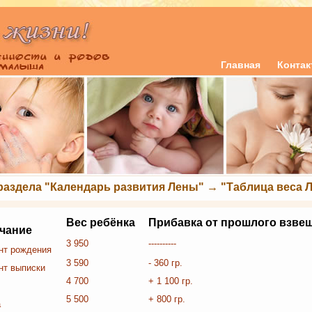
Главная
Конта
раздела "Календарь развития Лены" → "Таблица веса 
Вес ребёнка
Прибавка от прошлого взве
чание
3 950
----------
нт рождения
3 590
- 360 гр.
нт выписки
4 700
+ 1 100 гр.
5 500
+ 800 гр.
а