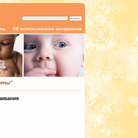
кты
Об использовании материалов
Лены"
шивания