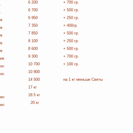
6 200
+ 700 гр.
а
6 700
+ 500 гр.
а
6 950
+ 250 гр.
ев
7 350
+ 400гр.
ев
7 850
+ 500 гр.
ев
8 100
+ 250 гр.
ев
8 600
+ 500 гр.
ев
9 300
+ 700 гр.
цев
10 700
+ 100 гр.
мес
10 800
мес
14 500
на 1 кг меньше Светы
17 кг
18.5 кг
мес
20 кг
мес