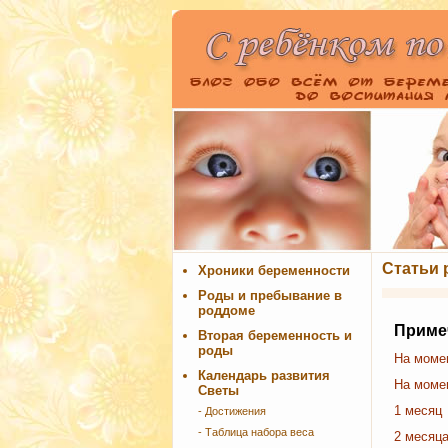
Статьи 
Хроники беременности
Роды и пребывание в
роддоме
Приме
Вторая беременность и
роды
На моме
Календарь развития
На моме
Светы
1 месяц
- Достижения
- Таблица набора веса
2 месяц