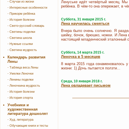
- Случаи из жизни
Ленуське идёт четвёртый месяц. Мы 
ребёнка. В чём-то она опережает, в чём
- Интересные особенности
- Прикорм ребёнка
Суббота, 31 января 2015 г.
- История болезни
Лена научилась смеяться
- Свето-русский словарь
Вчера было очень солнечно. Я разде
- Светины поделки
шейку, бочок, брюшко, ножки. И Лена 
- Светина школа
настоящий младенческий эталонный см
- Нужные ссылки
- Светина мудрость
Суббота, 14 марта 2015 г.
Леночка в 5 месяцев
Календарь развития
Лены
8 марта 2015 года ознаменовалось у
- Таблица веса Лены
жизни: 1) Дочь пытается ползти...
- Умелки Леночки
- Ленины поделки
Среда, 10 января 2018 г.
Лена овладевает письмом
- Леночкина мудрость
- История болезни
- История спорта
Учебники и
художественная
литература дошколят
- Худ. литература
- Обучающие книги и тесты